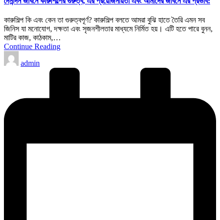
দৈনন্দিন জীবনে কারুশিল্পের গুরুত্ব, এর প্রয়োজনীয়তা এবং আমাদের জীবনে এর প্রভাব:
কারুশিল্প কি এবং কেন তা গুরুত্বপূর্ণ? কারুশিল্প বলতে আমরা বুঝি হাতে তৈরি এমন সব
জিনিস যা মনোযোগ, দক্ষতা এবং সৃজনশীলতার মাধ্যমে নির্মিত হয়। এটি হতে পারে বুনন,
মাটির কাজ, কাঠকাম,…
Continue Reading
Posted
admin
by