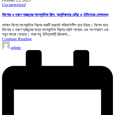
October 23, 2025
Posted
Uncategorized
in
কিশোর ও তরুণ প্রজন্মের সাংস্কৃতিক শিল্প: আধুনিকতার ছোঁয়া ও ঐতিহ্যের মেলবন্ধন
বর্তমান বিশ্বে সাংস্কৃতিক শিল্পের ধারাটি ক্রমেই পরিবর্তনশীল হয়ে উঠছে। বিশেষ করে
কিশোর ও তরুণ প্রজন্মের মধ্যে সাংস্কৃতিক শিল্পের প্রতি আগ্রহ এবং অংশগ্রহণ এক
নতুন মাত্রা পেয়েছে। তারা শুধু ঐতিহ্যবাহী শিল্পকলা…
Continue Reading
Posted
admin
by