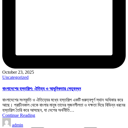
October 23, 2025
Posted
Uncategorized
in
বাংলাদেশের হস্তশিল্প: ঐতিহ্য ও আধুনিকতার সেতুবন্ধন
বাংলাদেশের সংস্কৃতি ও ঐতিহ্যের মধ্যে হস্তশিল্প একটি গুরুত্বপূর্ণ স্থান অধিকার করে
আছে। প্রাচীনকাল থেকে বাংলার মানুষ তাদের সৃজনশীলতা ও দক্ষতা দিয়ে বিভিন্ন ধরনের
হস্তশিল্প তৈরি করে আসছেন, যা দেশের অর্থনীতি…
Continue Reading
Posted
admin
by