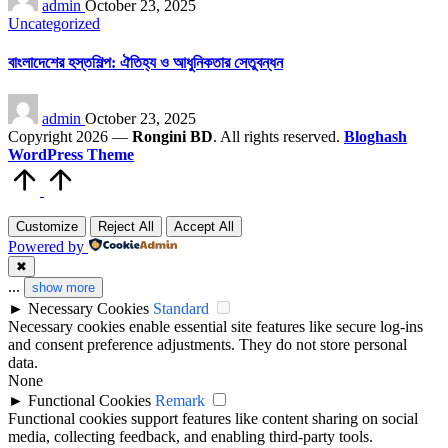
admin
October 23, 2025
by
Posted
Uncategorized
in
বাংলাদেশের হস্তশিল্প: ঐতিহ্য ও আধুনিকতার সেতুবন্ধন
Posted
admin
October 23, 2025
by
Copyright 2026 —
Rongini BD
. All rights reserved.
Bloghash
WordPress Theme
Scroll
to
Top
Customize
Reject All
Accept All
Powered by
✖
...
show more
►
Necessary Cookies
Standard
Necessary cookies enable essential site features like secure log-ins
and consent preference adjustments. They do not store personal
data.
None
►
Functional Cookies
Remark
Functional cookies support features like content sharing on social
media, collecting feedback, and enabling third-party tools.