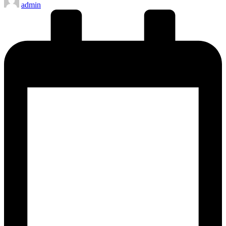
admin
by