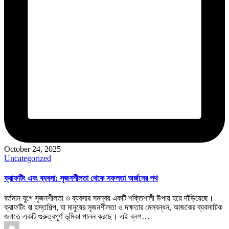
October 24, 2025
Posted
Uncategorized
in
ক্রাফটিং এবং ব্যবসা: সৃজনশীলতা থেকে সফলতা অর্জনের পথ
বর্তমান যুগে সৃজনশীলতা ও ব্যবসার সমন্বয় একটি শক্তিশালী উপায় হয়ে দাঁড়িয়েছে।
ক্রাফটিং বা হস্তশিল্প, যা মানুষের সৃজনশীলতা ও দক্ষতার মেলবন্ধন, আজকের ব্যবসায়িক
জগতে একটি গুরুত্বপূর্ণ ভূমিকা পালন করছে। এই ব্লগ…
Posted